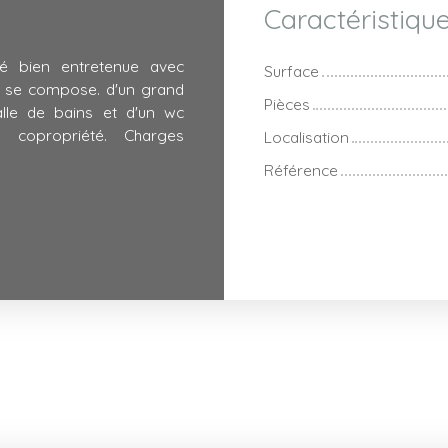
Caractéristiqu
té bien entretenue avec
Surface
l se compose. d'un grand
Pièces
alle de bains et d'un wc
 copropriété. Charges
Localisation
Référence