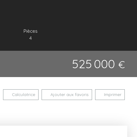
Pièces
4
525 000
€
Calculatrice
Ajouter aux favoris
Imprimer