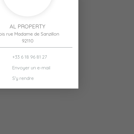
AL PROPERTY
bis rue Madame de Sanzillon
92110
+33 6 18 96 81 27
Envoyer un e-mail
S'y rendre