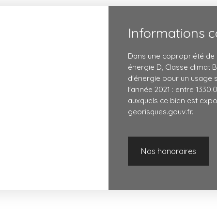
Informations 
Dans une copropriété de 5
énergie D, Classe climat
d'énergie pour un usage st
l'année 2021 : entre 1330.
auxquels ce bien est expos
georisques.gouv.fr.
Nos honoraires