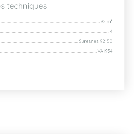
es techniques
92
m²
4
Suresnes 92150
VA1934