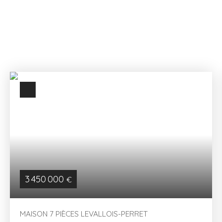
être le bien dont vous rêvez parmi nos offres.
Appartement ou maison, à vous de choisir ce qui
correspond à vos envies et à votre budget.
3 450 000
€
MAISON 7 PIÈCES LEVALLOIS-PERRET