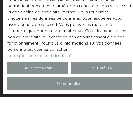
permettent également d'améliorer la qualité de nos services et
Société Worldline, Service Bloctel, CS 61311, 41013
la convivialité de notre site internet. Nous utiliserons
BLOIS CEDEX.
uniquement les données personnelles pour lesquelles vous
avez donné votre accord. Vous pouvez les modifier à
Pour en savoir plus sur le traitement de vos
n'importe quel moment via la rubrique ″Gérer les cookies″ en
données personnelles, veuillez consulter notre
bas de notre site, à l'exception des cookies essentiels à son
politique de confidentialité
.
fonctionnement. Pour plus d'informations sur vos données
personnelles, veuillez consulter
notre politique de confidentialité
.
Recevoir des annonces
Tout accepter
Tout refuser
Personnaliser
JE RECHERCHE UN BIEN