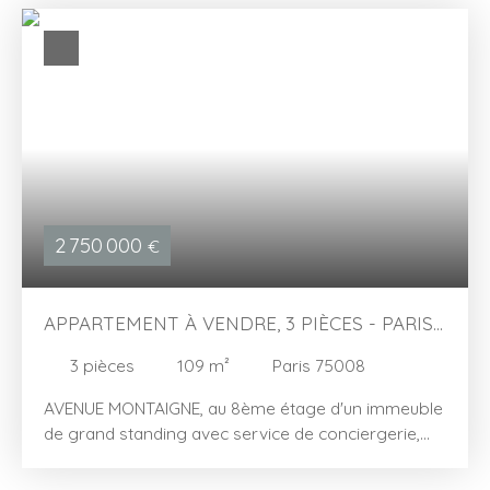
2 750 000
€
APPARTEMENT À VENDRE, 3 PIÈCES - PARIS
75008
3
pièces
109
m²
Paris 75008
AVENUE MONTAIGNE, au 8ème étage d'un immeuble
de grand standing avec service de conciergerie,
appartement 4 pièces de 99 m², donnant sur un
balcon-terrasse offrant une vue exceptionnelle. Il