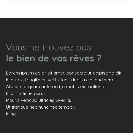
se compose d'une entrée, d'un double séjour, d'une
cuisine, de deux chambres et de deux salles de
bains. Vendu avec une chambre de service de 10
m² au premier étage et un débarras au rez-de-
chaussée. Possibilité deux grandes places de
parking en sus. Bien soumis au régime de la
Vous ne trouvez pas
copropriété.
le bien de vos rêves ?
Lorem ipsum dolor sit amet, consectetur adipiscing elit.
In dui ex, fringilla eu velit vitae, fringilla eleifend sem.
Aliquam aliquam ante orci, a mattis ex facilisis et.
In at tristique purus.
Mauris vehicula ultricies viverra.
Ut tristique nec nunc nec tempor.
In ha