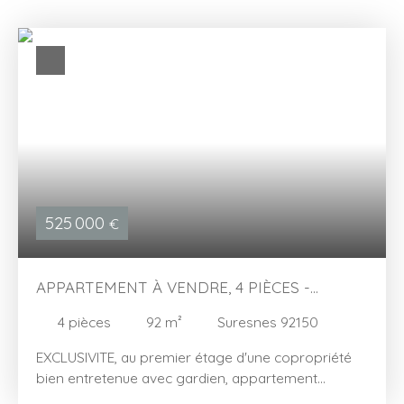
525 000
€
APPARTEMENT À VENDRE, 4 PIÈCES -
SURESNES 92150
4
pièces
92
m²
Suresnes 92150
EXCLUSIVITE, au premier étage d'une copropriété
bien entretenue avec gardien, appartement
lumineux 4 pièce de 92 m2. Il se compose. d'un