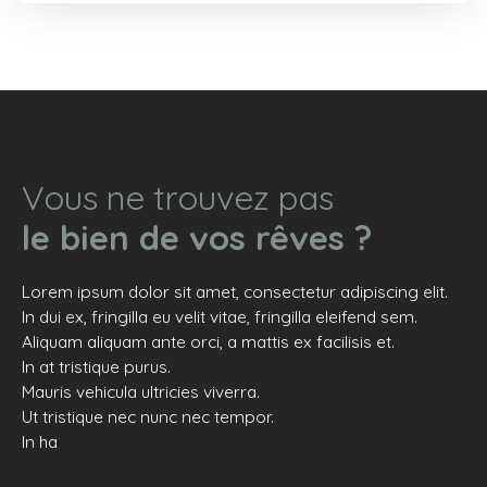
grand séjour, d'une cuisine, de trois chambres d'une
salle de bains et d'un wc indépendant. Bien soumis
au régime de la copropriété. Charges
prévisionnelles annuelles : environ 2900 euros.
Vous ne trouvez pas
le bien de vos rêves ?
Lorem ipsum dolor sit amet, consectetur adipiscing elit.
In dui ex, fringilla eu velit vitae, fringilla eleifend sem.
Aliquam aliquam ante orci, a mattis ex facilisis et.
In at tristique purus.
Mauris vehicula ultricies viverra.
Ut tristique nec nunc nec tempor.
In ha