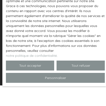
adressé à :
optimale et une communication pertinente sur notre site.
Grace à ces technologies, nous pouvons vous proposer du
contenu en rapport avec vos centres d'intérêt. Ils nous
Société Worldline, Service Bloctel, CS 61311, 41013
permettent également d'améliorer la qualité de nos services et
BLOIS CEDEX.
la convivialité de notre site internet. Nous utiliserons
uniquement les données personnelles pour lesquelles vous
Pour en savoir plus sur le traitement de vos
avez donné votre accord. Vous pouvez les modifier à
données personnelles, veuillez consulter notre
n'importe quel moment via la rubrique ″Gérer les cookies″ en
politique de confidentialité
.
bas de notre site, à l'exception des cookies essentiels à son
fonctionnement. Pour plus d'informations sur vos données
personnelles, veuillez consulter
notre politique de confidentialité
.
Recevoir des annonces
Tout accepter
Tout refuser
Personnaliser
JE RECHERCHE UN BIEN