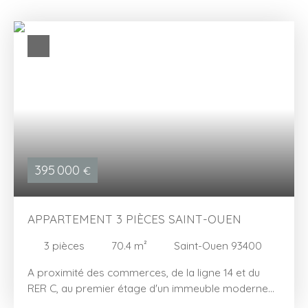
395 000
€
APPARTEMENT 3 PIÈCES SAINT-OUEN
3
pièces
70.4
m²
Saint-Ouen 93400
A proximité des commerces, de la ligne 14 et du
RER C, au premier étage d'un immeuble moderne
avec gardien, appartement calme 3 pièces de 70,4