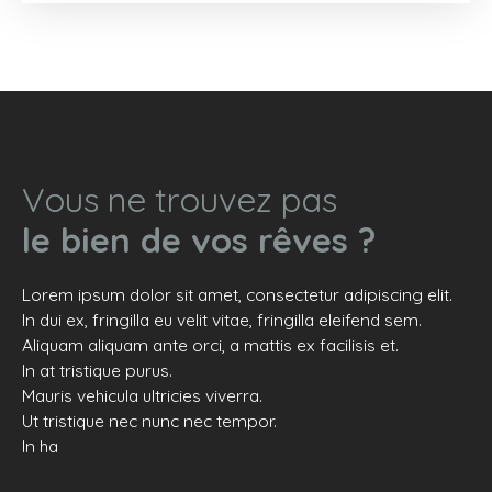
m2 carrez donnant sur une terrasse de 5 m2. Il se
compose d'un séjour, d'une cuisine, de deux
chambres, d'une salle de bains, d'un wc
indépendant et d'un dressing. Cave.
Vous ne trouvez pas
le bien de vos rêves ?
Lorem ipsum dolor sit amet, consectetur adipiscing elit.
In dui ex, fringilla eu velit vitae, fringilla eleifend sem.
Aliquam aliquam ante orci, a mattis ex facilisis et.
In at tristique purus.
Mauris vehicula ultricies viverra.
Ut tristique nec nunc nec tempor.
In ha