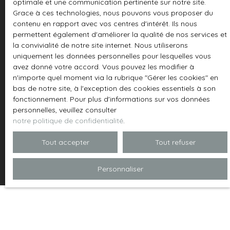
adressé à :
optimale et une communication pertinente sur notre site.
Grace à ces technologies, nous pouvons vous proposer du
contenu en rapport avec vos centres d'intérêt. Ils nous
Société Worldline, Service Bloctel, CS 61311, 41013
permettent également d'améliorer la qualité de nos services et
BLOIS CEDEX.
la convivialité de notre site internet. Nous utiliserons
uniquement les données personnelles pour lesquelles vous
Pour en savoir plus sur le traitement de vos
avez donné votre accord. Vous pouvez les modifier à
données personnelles, veuillez consulter notre
n'importe quel moment via la rubrique ″Gérer les cookies″ en
politique de confidentialité
.
bas de notre site, à l'exception des cookies essentiels à son
fonctionnement. Pour plus d'informations sur vos données
personnelles, veuillez consulter
notre politique de confidentialité
.
Recevoir des annonces
Tout accepter
Tout refuser
Personnaliser
JE RECHERCHE UN BIEN