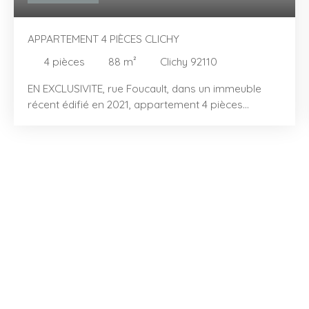
APPARTEMENT 4 PIÈCES CLICHY
4
pièces
88
m²
Clichy 92110
EN EXCLUSIVITE, rue Foucault, dans un immeuble
récent édifié en 2021, appartement 4 pièces
lumineux de 88 m2 dont 83 m2 carrez donnant sur
terrasse de 10 m2 exposé sud/ouest. Il se
compose d'un espace à vivre de 30 m2 dont la
cuisine est ouverte sur le séjour, de 3 chambres,
d'une salle d'eau, d'une salle de bains et de deux wc
indépendants. Grand local vélo au rdc et possibilité
d'acquérir une place de parking en sus du prix.
Vous serez séduit par son calme et sa luminosité.
Bien soumis au régime de la copropriété.