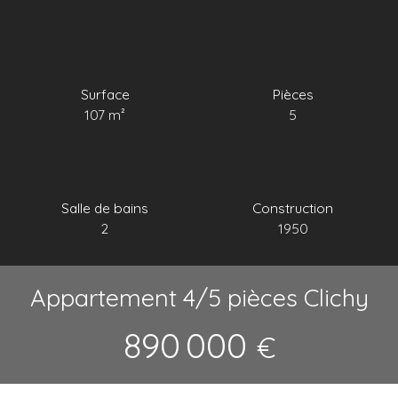
Surface
Pièces
107
m²
5
Salle de bains
Construction
2
1950
Appartement 4/5 pièces Clichy
890 000
€